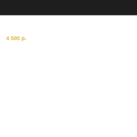
Ремень Dark Oak
4 500
р.
Натуральная ременная кожа, латунь